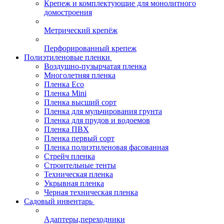
Крепеж и комплектующие для монолитного
домостроения
Метрический крепёж
Перфорированный крепеж
Полиэтиленовые пленки
Воздушно-пузырчатая пленка
Многолетняя пленка
Пленка Eco
Пленка Mini
Пленка высший сорт
Пленка для мульчирования грунта
Пленка для прудов и водоемов
Пленка ПВХ
Пленка первый сорт
Пленка полиэтиленовая фасованная
Стрейч пленка
Строительные тенты
Техническая пленка
Укрывная пленка
Черная техническая пленка
Садовый инвентарь
Адаптеры,переходники