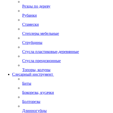
Резцы по дереву
Рубанки
Стамески
Степлеры мебельные
Струбцины
Стусла пластиковые,деревянные
Стусла прецизионные
Топоры, колуны
Слесарный инструмент
Биты
Бокорезы, кусачки
Болторезы
Длинногубцы