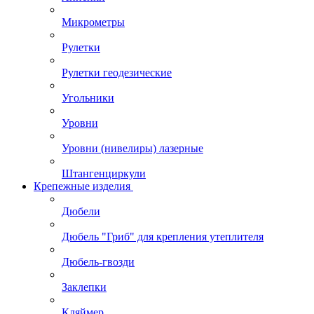
Микрометры
Рулетки
Рулетки геодезические
Угольники
Уровни
Уровни (нивелиры) лазерные
Штангенциркули
Крепежные изделия
Дюбели
Дюбель "Гриб" для крепления утеплителя
Дюбель-гвозди
Заклепки
Кляймер