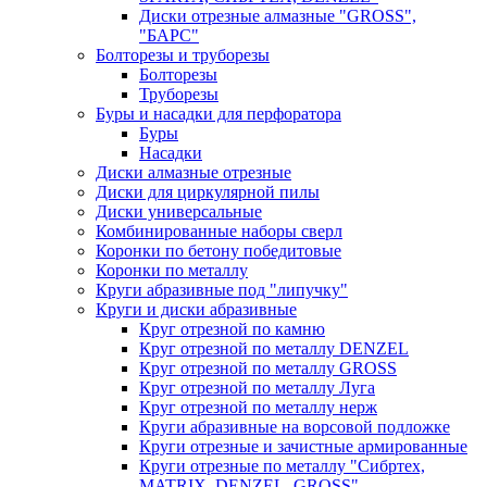
Диски отрезные алмазные "GROSS",
"БАРС"
Болторезы и труборезы
Болторезы
Труборезы
Буры и насадки для перфоратора
Буры
Насадки
Диски алмазные отрезные
Диски для циркулярной пилы
Диски универсальные
Комбинированные наборы сверл
Коронки по бетону победитовые
Коронки по металлу
Круги абразивные под "липучку"
Круги и диски абразивные
Круг отрезной по камню
Круг отрезной по металлу DENZEL
Круг отрезной по металлу GROSS
Круг отрезной по металлу Луга
Круг отрезной по металлу нерж
Круги абразивные на ворсовой подложке
Круги отрезные и зачистные армированные
Круги отрезные по металлу "Сибртех,
MATRIX, DENZEL, GROSS"