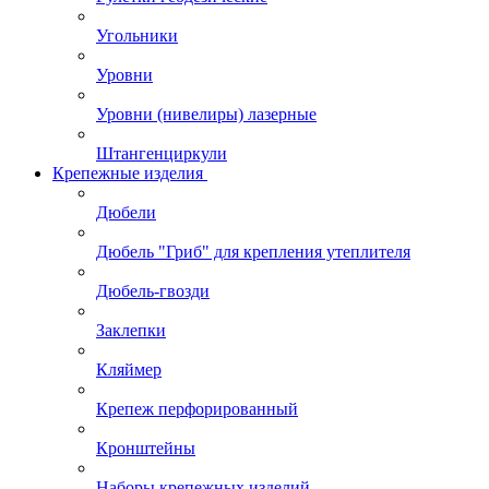
Угольники
Уровни
Уровни (нивелиры) лазерные
Штангенциркули
Крепежные изделия
Дюбели
Дюбель "Гриб" для крепления утеплителя
Дюбель-гвозди
Заклепки
Кляймер
Крепеж перфорированный
Кронштейны
Наборы крепежных изделий