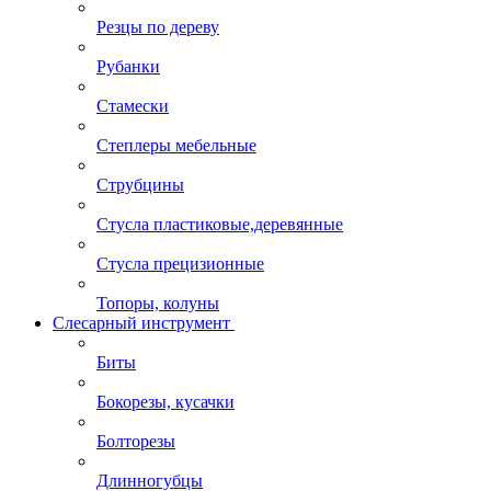
Резцы по дереву
Рубанки
Стамески
Степлеры мебельные
Струбцины
Стусла пластиковые,деревянные
Стусла прецизионные
Топоры, колуны
Слесарный инструмент
Биты
Бокорезы, кусачки
Болторезы
Длинногубцы