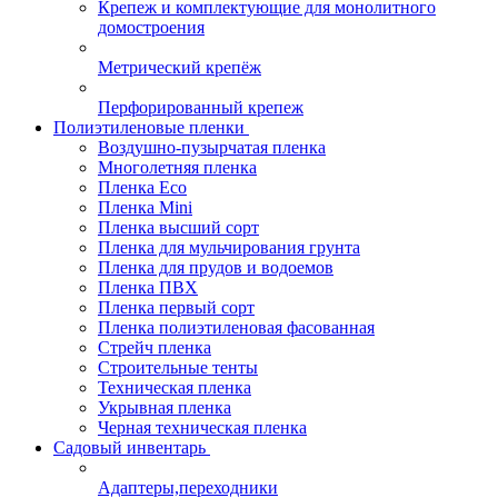
Крепеж и комплектующие для монолитного
домостроения
Метрический крепёж
Перфорированный крепеж
Полиэтиленовые пленки
Воздушно-пузырчатая пленка
Многолетняя пленка
Пленка Eco
Пленка Mini
Пленка высший сорт
Пленка для мульчирования грунта
Пленка для прудов и водоемов
Пленка ПВХ
Пленка первый сорт
Пленка полиэтиленовая фасованная
Стрейч пленка
Строительные тенты
Техническая пленка
Укрывная пленка
Черная техническая пленка
Садовый инвентарь
Адаптеры,переходники