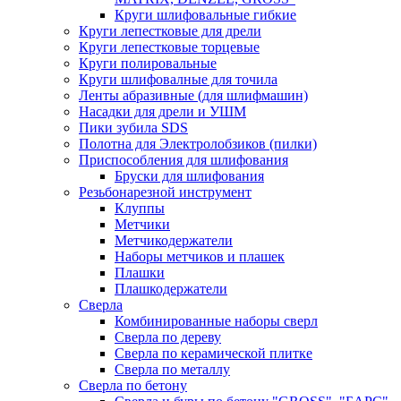
Круги шлифовальные гибкие
Круги лепестковые для дрели
Круги лепестковые торцевые
Круги полировальные
Круги шлифовалные для точила
Ленты абразивные (для шлифмашин)
Насадки для дрели и УШМ
Пики зубила SDS
Полотна для Электролобзиков (пилки)
Приспособления для шлифования
Бруски для шлифования
Резьбонарезной инструмент
Клуппы
Метчики
Метчикодержатели
Наборы метчиков и плашек
Плашки
Плашкодержатели
Сверла
Комбинированные наборы сверл
Сверла по дереву
Сверла по керамической плитке
Сверла по металлу
Сверла по бетону