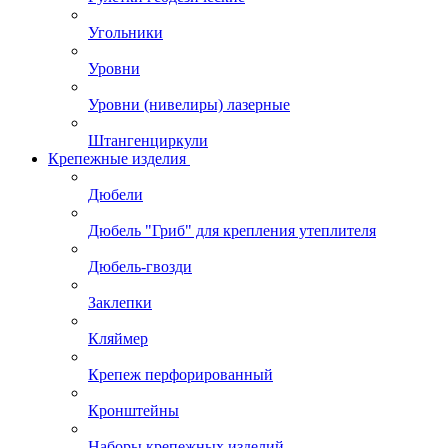
Угольники
Уровни
Уровни (нивелиры) лазерные
Штангенциркули
Крепежные изделия
Дюбели
Дюбель "Гриб" для крепления утеплителя
Дюбель-гвозди
Заклепки
Кляймер
Крепеж перфорированный
Кронштейны
Наборы крепежных изделий