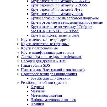
Круг отрезной по металлу DENZEL
Круг отрезной по металлу GROSS
Круг отрезной по металлу Луга
Круг отрезной по металлу нерж
Круги абразивные на ворсовой подложке
Круги отрезные и зачистные армированные
Круги отрезные по металлу "Сибртех,
MATRIX, DENZEL, GROSS"
Круги шлифовальные гибкие
Круги лепестковые для дрели
Круги лепестковые торцевые
Круги полировальные
Круги шлифовалные для точила
Ленты абразивные (для шлифмашин)
Насадки для дрели и УШМ
Пики зубила SDS
Полотна для Электролобзиков (пилки)
Приспособления для шлифования
Бруски для шлифования
Резьбонарезной инструмент
Клуппы
Метчики
Метчикодержатели
Наборы метчиков и плашек
Плашки