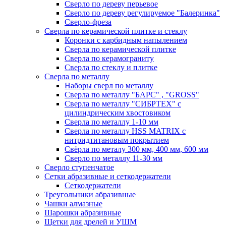
Сверло по дереву перьевое
Сверло по дереву регулируемое "Балеринка"
Сверло-фреза
Сверла по керамической плитке и стеклу
Коронки с карбидным напылением
Сверла по керамической плитке
Сверла по керамограниту
Сверла по стеклу и плитке
Сверла по металлу
Наборы сверл по металлу
Сверла по металлу "БАРС" , "GROSS"
Сверла по металлу "СИБРТЕХ" с
цилиндрическим хвостовиком
Сверла по металлу 1-10 мм
Сверла по металлу HSS MATRIX с
нитридтитановым покрытием
Свёрла по металу 300 мм, 400 мм, 600 мм
Сверло по металлу 11-30 мм
Сверло ступенчатое
Сетки абразивные и сеткодержатели
Сеткодержатели
Треугольники абразивные
Чашки алмазные
Шарошки абразивные
Щетки для дрелей и УШМ