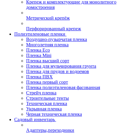
Крепеж и комплектующие для монолитного
домостроения
Метрический крепёж
Перфорированный крепеж
Полиэтиленовые пленки
Воздушно-пузырчатая пленка
Многолетняя пленка
Пленка Eco
Пленка Mini
Пленка высший сорт
Пленка для мульчирования грунта
Пленка для прудов и водоемов
Пленка ПВХ
Пленка первый сорт
Пленка полиэтиленовая фасованная
Стрейч пленка
Строительные тенты
Техническая пленка
Укрывная пленка
Черная техническая пленка
Садовый инвентарь
Адаптеры,переходники