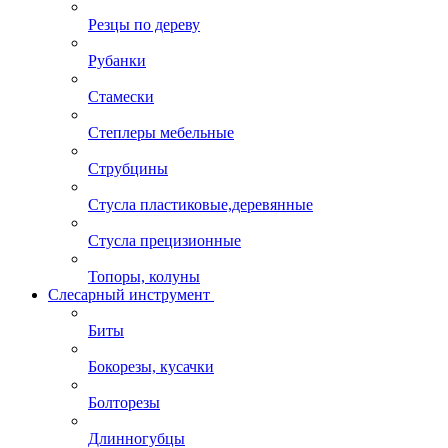
Резцы по дереву
Рубанки
Стамески
Степлеры мебельные
Струбцины
Стусла пластиковые,деревянные
Стусла прецизионные
Топоры, колуны
Слесарный инструмент
Биты
Бокорезы, кусачки
Болторезы
Длинногубцы