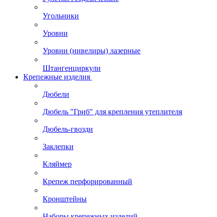
Угольники
Уровни
Уровни (нивелиры) лазерные
Штангенциркули
Крепежные изделия
Дюбели
Дюбель "Гриб" для крепления утеплителя
Дюбель-гвозди
Заклепки
Кляймер
Крепеж перфорированный
Кронштейны
Наборы крепежных изделий