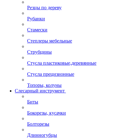
Резцы по дереву
Рубанки
Стамески
Степлеры мебельные
Струбцины
Стусла пластиковые,деревянные
Стусла прецизионные
Топоры, колуны
Слесарный инструмент
Биты
Бокорезы, кусачки
Болторезы
Длинногубцы