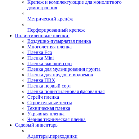
Крепеж и комплектующие для монолитного
домостроения
Метрический крепёж
Перфорированный крепеж
Полиэтиленовые пленки
Воздушно-пузырчатая пленка
Многолетняя пленка
Пленка Eco
Пленка Mini
Пленка высший сорт
Пленка для мульчирования грунта
Пленка для прудов и водоемов
Пленка ПВХ
Пленка первый сорт
Пленка полиэтиленовая фасованная
Стрейч пленка
Строительные тенты
Техническая пленка
Укрывная пленка
Черная техническая пленка
Садовый инвентарь
Адаптеры,переходники