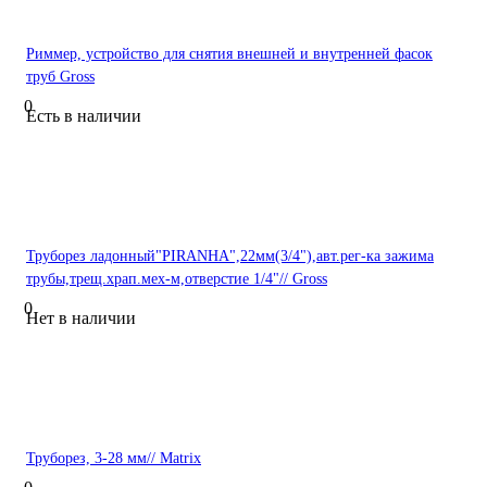
Риммер, устройство для снятия внешней и внутренней фасок
труб Gross
0
Есть в наличии
Труборез ладонный"PIRANHA",22мм(3/4"),авт.рег-ка зажима
трубы,трещ.храп.мех-м,отверстие 1/4"// Gross
0
Нет в наличии
Труборез, 3-28 мм// Matrix