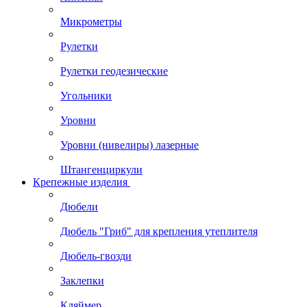
Микрометры
Рулетки
Рулетки геодезические
Угольники
Уровни
Уровни (нивелиры) лазерные
Штангенциркули
Крепежные изделия
Дюбели
Дюбель "Гриб" для крепления утеплителя
Дюбель-гвозди
Заклепки
Кляймер