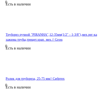
0
Есть в наличии
Труборез ручной "PIRANHA",12-35мм(1/2" - 1-3/8"),мех.рег-ка
зажима трубы,трещет.храп. мех.// Gross
0
Есть в наличии
Ролик для трубореза, 25-75 мм// Сибртех
0
Есть в наличии