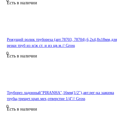
0
Есть в наличии
Режущий ролик трубореза (арт.78703, 78704),6,2х4,8х18мм,для
резки труб из н/ж ст. и из цв.м.// Gross
0
Есть в наличии
Труборез ладонный"PIRANHA",16мм(1/2"),авт.рег-ка зажима
трубы,трещет.храп.мех,отверстие 1/4"// Gross
0
Есть в наличии