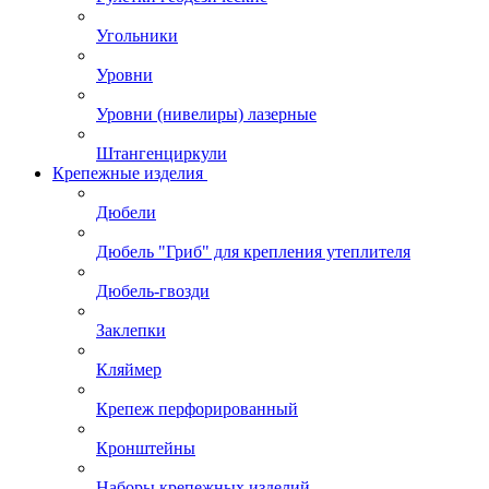
Угольники
Уровни
Уровни (нивелиры) лазерные
Штангенциркули
Крепежные изделия
Дюбели
Дюбель "Гриб" для крепления утеплителя
Дюбель-гвозди
Заклепки
Кляймер
Крепеж перфорированный
Кронштейны
Наборы крепежных изделий