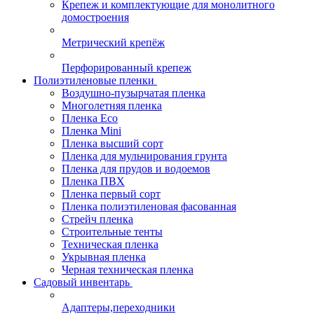
Крепеж и комплектующие для монолитного
домостроения
Метрический крепёж
Перфорированный крепеж
Полиэтиленовые пленки
Воздушно-пузырчатая пленка
Многолетняя пленка
Пленка Eco
Пленка Mini
Пленка высший сорт
Пленка для мульчирования грунта
Пленка для прудов и водоемов
Пленка ПВХ
Пленка первый сорт
Пленка полиэтиленовая фасованная
Стрейч пленка
Строительные тенты
Техническая пленка
Укрывная пленка
Черная техническая пленка
Садовый инвентарь
Адаптеры,переходники