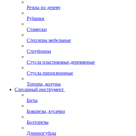
Резцы по дереву
Рубанки
Стамески
Степлеры мебельные
Струбцины
Стусла пластиковые,деревянные
Стусла прецизионные
Топоры, колуны
Слесарный инструмент
Биты
Бокорезы, кусачки
Болторезы
Длинногубцы