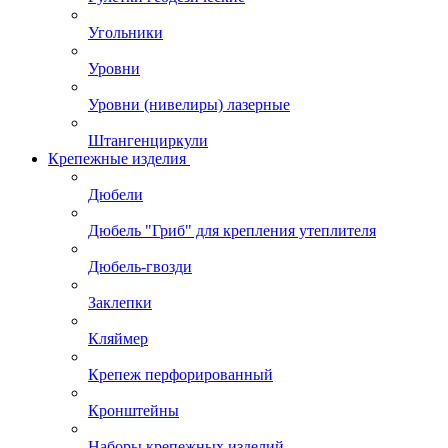
Угольники
Уровни
Уровни (нивелиры) лазерные
Штангенциркули
Крепежные изделия
Дюбели
Дюбель "Гриб" для крепления утеплителя
Дюбель-гвозди
Заклепки
Кляймер
Крепеж перфорированный
Кронштейны
Наборы крепежных изделий