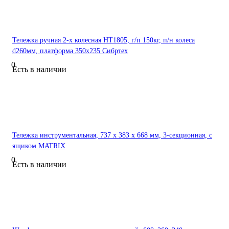
Тележка ручная 2-х колесная НТ1805, г/п 150кг, п/н колеса
d260мм, платформа 350х235 Сибртех
0
Есть в наличии
Тележка инструментальная, 737 х 383 х 668 мм, 3-секционная, с
ящиком MATRIX
0
Есть в наличии