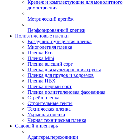
Крепеж и комплектующие для монолитного
домостроения
Метрический крепёж
Перфорированный крепеж
Полиэтиленовые пленки
Воздушно-пузырчатая пленка
Многолетняя пленка
Пленка Eco
Пленка Mini
Пленка высший сорт
Пленка для мульчирования грунта
Пленка для прудов и водоемов
Пленка ПВХ
Пленка первый сорт
Пленка полиэтиленовая фасованная
Стрейч пленка
Строительные тенты
Техническая пленка
Укрывная пленка
Черная техническая пленка
Садовый инвентарь
Адаптеры,переходники