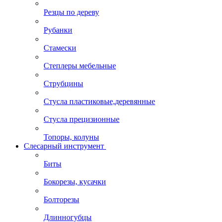
Резцы по дереву
Рубанки
Стамески
Степлеры мебельные
Струбцины
Стусла пластиковые,деревянные
Стусла прецизионные
Топоры, колуны
Слесарный инструмент
Биты
Бокорезы, кусачки
Болторезы
Длинногубцы