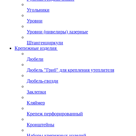
Угольники
Уровни
Уровни (нивелиры) лазерные
Штангенциркули
Крепежные изделия
Дюбели
Дюбель "Гриб" для крепления утеплителя
Дюбель-гвозди
Заклепки
Кляймер
Крепеж перфорированный
Кронштейны
Наборы крепежных изделий