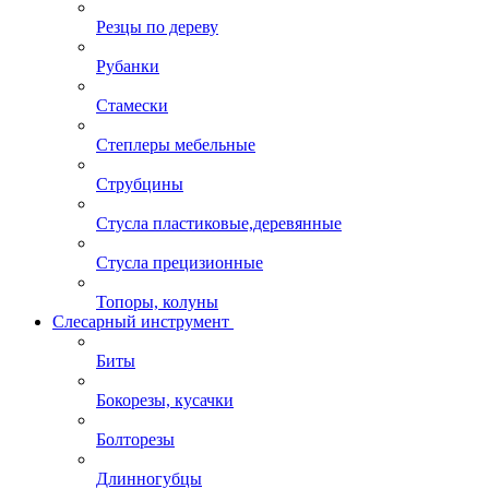
Резцы по дереву
Рубанки
Стамески
Степлеры мебельные
Струбцины
Стусла пластиковые,деревянные
Стусла прецизионные
Топоры, колуны
Слесарный инструмент
Биты
Бокорезы, кусачки
Болторезы
Длинногубцы