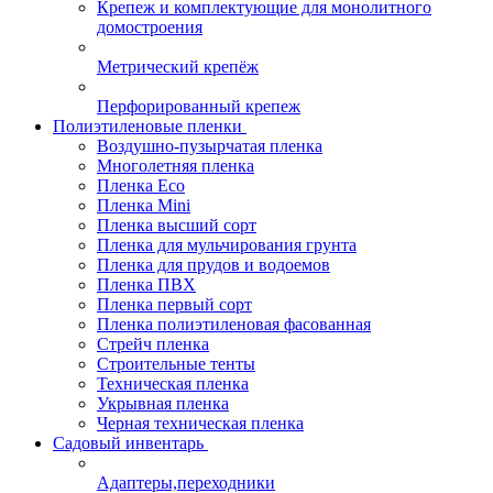
Крепеж и комплектующие для монолитного
домостроения
Метрический крепёж
Перфорированный крепеж
Полиэтиленовые пленки
Воздушно-пузырчатая пленка
Многолетняя пленка
Пленка Eco
Пленка Mini
Пленка высший сорт
Пленка для мульчирования грунта
Пленка для прудов и водоемов
Пленка ПВХ
Пленка первый сорт
Пленка полиэтиленовая фасованная
Стрейч пленка
Строительные тенты
Техническая пленка
Укрывная пленка
Черная техническая пленка
Садовый инвентарь
Адаптеры,переходники