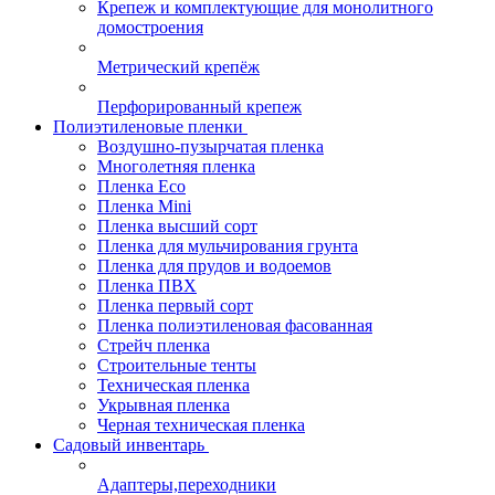
Крепеж и комплектующие для монолитного
домостроения
Метрический крепёж
Перфорированный крепеж
Полиэтиленовые пленки
Воздушно-пузырчатая пленка
Многолетняя пленка
Пленка Eco
Пленка Mini
Пленка высший сорт
Пленка для мульчирования грунта
Пленка для прудов и водоемов
Пленка ПВХ
Пленка первый сорт
Пленка полиэтиленовая фасованная
Стрейч пленка
Строительные тенты
Техническая пленка
Укрывная пленка
Черная техническая пленка
Садовый инвентарь
Адаптеры,переходники