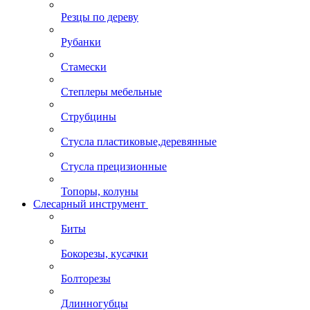
Резцы по дереву
Рубанки
Стамески
Степлеры мебельные
Струбцины
Стусла пластиковые,деревянные
Стусла прецизионные
Топоры, колуны
Слесарный инструмент
Биты
Бокорезы, кусачки
Болторезы
Длинногубцы