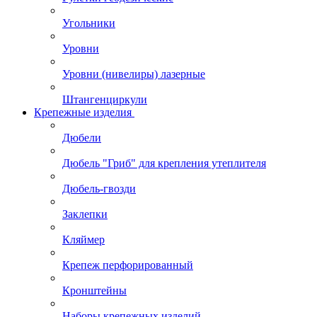
Угольники
Уровни
Уровни (нивелиры) лазерные
Штангенциркули
Крепежные изделия
Дюбели
Дюбель "Гриб" для крепления утеплителя
Дюбель-гвозди
Заклепки
Кляймер
Крепеж перфорированный
Кронштейны
Наборы крепежных изделий