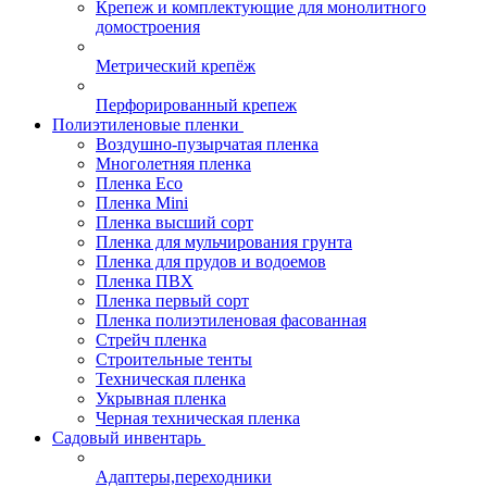
Крепеж и комплектующие для монолитного
домостроения
Метрический крепёж
Перфорированный крепеж
Полиэтиленовые пленки
Воздушно-пузырчатая пленка
Многолетняя пленка
Пленка Eco
Пленка Mini
Пленка высший сорт
Пленка для мульчирования грунта
Пленка для прудов и водоемов
Пленка ПВХ
Пленка первый сорт
Пленка полиэтиленовая фасованная
Стрейч пленка
Строительные тенты
Техническая пленка
Укрывная пленка
Черная техническая пленка
Садовый инвентарь
Адаптеры,переходники