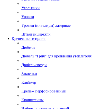
Угольники
Уровни
Уровни (нивелиры) лазерные
Штангенциркули
Крепежные изделия
Дюбели
Дюбель "Гриб" для крепления утеплителя
Дюбель-гвозди
Заклепки
Кляймер
Крепеж перфорированный
Кронштейны
Наборы крепежных изделий