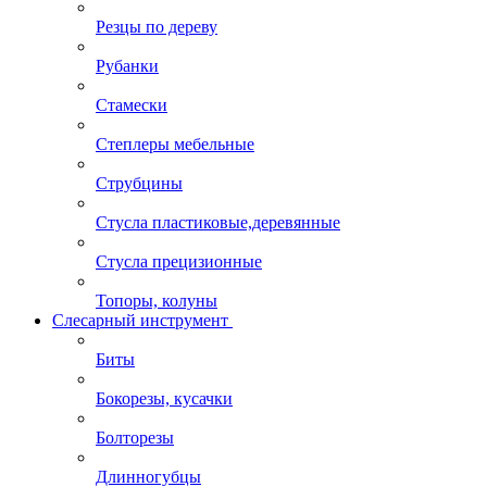
Резцы по дереву
Рубанки
Стамески
Степлеры мебельные
Струбцины
Стусла пластиковые,деревянные
Стусла прецизионные
Топоры, колуны
Слесарный инструмент
Биты
Бокорезы, кусачки
Болторезы
Длинногубцы