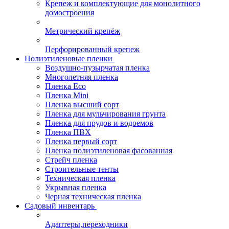
Крепеж и комплектующие для монолитного
домостроения
Метрический крепёж
Перфорированный крепеж
Полиэтиленовые пленки
Воздушно-пузырчатая пленка
Многолетняя пленка
Пленка Eco
Пленка Mini
Пленка высший сорт
Пленка для мульчирования грунта
Пленка для прудов и водоемов
Пленка ПВХ
Пленка первый сорт
Пленка полиэтиленовая фасованная
Стрейч пленка
Строительные тенты
Техническая пленка
Укрывная пленка
Черная техническая пленка
Садовый инвентарь
Адаптеры,переходники