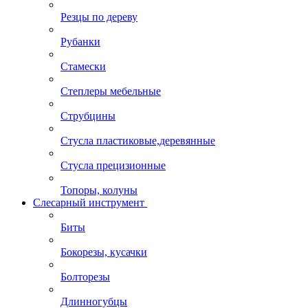
Резцы по дереву
Рубанки
Стамески
Степлеры мебельные
Струбцины
Стусла пластиковые,деревянные
Стусла прецизионные
Топоры, колуны
Слесарный инструмент
Биты
Бокорезы, кусачки
Болторезы
Длинногубцы