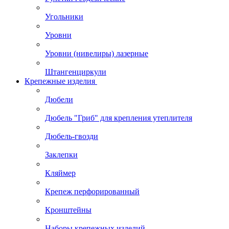
Угольники
Уровни
Уровни (нивелиры) лазерные
Штангенциркули
Крепежные изделия
Дюбели
Дюбель "Гриб" для крепления утеплителя
Дюбель-гвозди
Заклепки
Кляймер
Крепеж перфорированный
Кронштейны
Наборы крепежных изделий