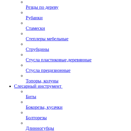
Резцы по дереву
Рубанки
Стамески
Степлеры мебельные
Струбцины
Стусла пластиковые,деревянные
Стусла прецизионные
Топоры, колуны
Слесарный инструмент
Биты
Бокорезы, кусачки
Болторезы
Длинногубцы