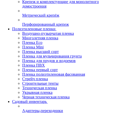
Крепеж и комплектующие для монолитного
домостроения
Метрический крепёж
Перфорированный крепеж
Полиэтиленовые пленки
Воздушно-пузырчатая пленка
Многолетняя пленка
Пленка Eco
Пленка Mini
Пленка высший сорт
Пленка для мульчирования грунта
Пленка для прудов и водоемов
Пленка ПВХ
Пленка первый сорт
Пленка полиэтиленовая фасованная
Стрейч пленка
Строительные тенты
Техническая пленка
Укрывная пленка
Черная техническая пленка
Садовый инвентарь
Адаптеры,переходники