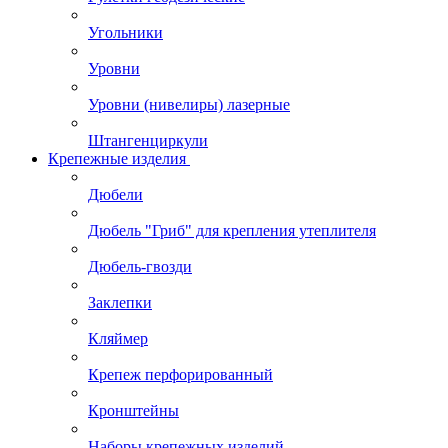
Угольники
Уровни
Уровни (нивелиры) лазерные
Штангенциркули
Крепежные изделия
Дюбели
Дюбель "Гриб" для крепления утеплителя
Дюбель-гвозди
Заклепки
Кляймер
Крепеж перфорированный
Кронштейны
Наборы крепежных изделий