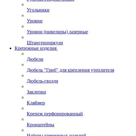
Угольники
Уровни
Уровни (нивелиры) лазерные
Штангенциркули
Крепежные изделия
Дюбели
Дюбель "Гриб" для крепления утеплителя
Дюбель-гвозди
Заклепки
Кляймер
Крепеж перфорированный
Кронштейны
Наборы крепежных изделий