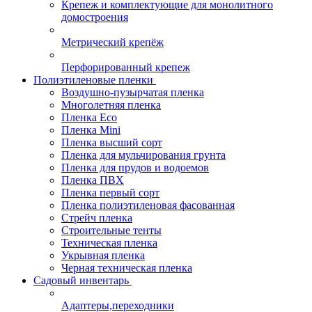
Крепеж и комплектующие для монолитного
домостроения
Метрический крепёж
Перфорированный крепеж
Полиэтиленовые пленки
Воздушно-пузырчатая пленка
Многолетняя пленка
Пленка Eco
Пленка Mini
Пленка высший сорт
Пленка для мульчирования грунта
Пленка для прудов и водоемов
Пленка ПВХ
Пленка первый сорт
Пленка полиэтиленовая фасованная
Стрейч пленка
Строительные тенты
Техническая пленка
Укрывная пленка
Черная техническая пленка
Садовый инвентарь
Адаптеры,переходники