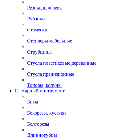
Резцы по дереву
Рубанки
Стамески
Степлеры мебельные
Струбцины
Стусла пластиковые,деревянные
Стусла прецизионные
Топоры, колуны
Слесарный инструмент
Биты
Бокорезы, кусачки
Болторезы
Длинногубцы