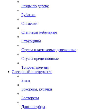
Резцы по дереву
Рубанки
Стамески
Степлеры мебельные
Струбцины
Стусла пластиковые,деревянные
Стусла прецизионные
Топоры, колуны
Слесарный инструмент
Биты
Бокорезы, кусачки
Болторезы
Длинногубцы