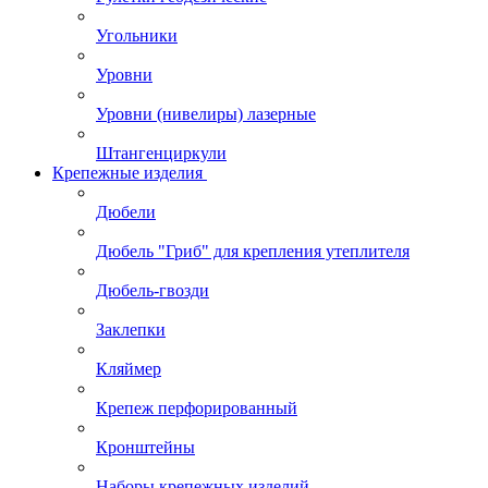
Угольники
Уровни
Уровни (нивелиры) лазерные
Штангенциркули
Крепежные изделия
Дюбели
Дюбель "Гриб" для крепления утеплителя
Дюбель-гвозди
Заклепки
Кляймер
Крепеж перфорированный
Кронштейны
Наборы крепежных изделий