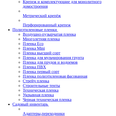
Крепеж и комплектующие для монолитного
домостроения
Метрический крепёж
Перфорированный крепеж
Полиэтиленовые пленки
Воздушно-пузырчатая пленка
Многолетняя пленка
Пленка Eco
Пленка Mini
Пленка высший сорт
Пленка для мульчирования грунта
Пленка для прудов и водоемов
Пленка ПВХ
Пленка первый сорт
Пленка полиэтиленовая фасованная
Стрейч пленка
Строительные тенты
Техническая пленка
Укрывная пленка
Черная техническая пленка
Садовый инвентарь
Адаптеры,переходники