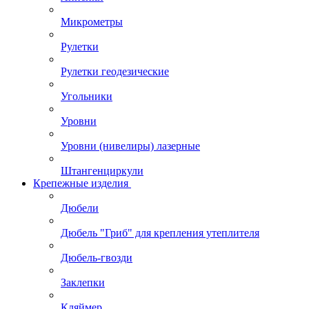
Микрометры
Рулетки
Рулетки геодезические
Угольники
Уровни
Уровни (нивелиры) лазерные
Штангенциркули
Крепежные изделия
Дюбели
Дюбель "Гриб" для крепления утеплителя
Дюбель-гвозди
Заклепки
Кляймер