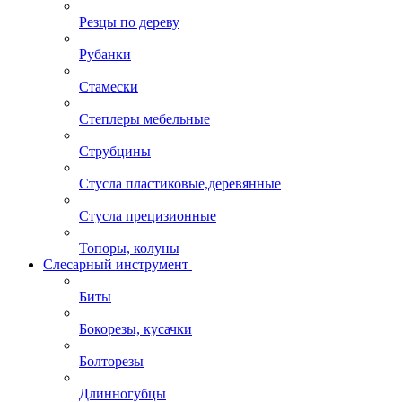
Резцы по дереву
Рубанки
Стамески
Степлеры мебельные
Струбцины
Стусла пластиковые,деревянные
Стусла прецизионные
Топоры, колуны
Слесарный инструмент
Биты
Бокорезы, кусачки
Болторезы
Длинногубцы