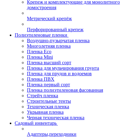
Крепеж и комплектующие для монолитного
домостроения
Метрический крепёж
Перфорированный крепеж
Полиэтиленовые пленки
Воздушно-пузырчатая пленка
Многолетняя пленка
Пленка Eco
Пленка Mini
Пленка высший сорт
Пленка для мульчирования грунта
Пленка для прудов и водоемов
Пленка ПВХ
Пленка первый сорт
Пленка полиэтиленовая фасованная
Стрейч пленка
Строительные тенты
Техническая пленка
Укрывная пленка
Черная техническая пленка
Садовый инвентарь
Адаптеры,переходники