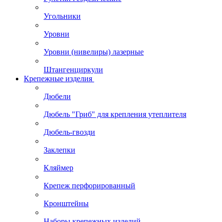
Угольники
Уровни
Уровни (нивелиры) лазерные
Штангенциркули
Крепежные изделия
Дюбели
Дюбель "Гриб" для крепления утеплителя
Дюбель-гвозди
Заклепки
Кляймер
Крепеж перфорированный
Кронштейны
Наборы крепежных изделий