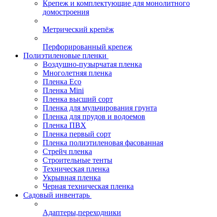
Крепеж и комплектующие для монолитного
домостроения
Метрический крепёж
Перфорированный крепеж
Полиэтиленовые пленки
Воздушно-пузырчатая пленка
Многолетняя пленка
Пленка Eco
Пленка Mini
Пленка высший сорт
Пленка для мульчирования грунта
Пленка для прудов и водоемов
Пленка ПВХ
Пленка первый сорт
Пленка полиэтиленовая фасованная
Стрейч пленка
Строительные тенты
Техническая пленка
Укрывная пленка
Черная техническая пленка
Садовый инвентарь
Адаптеры,переходники