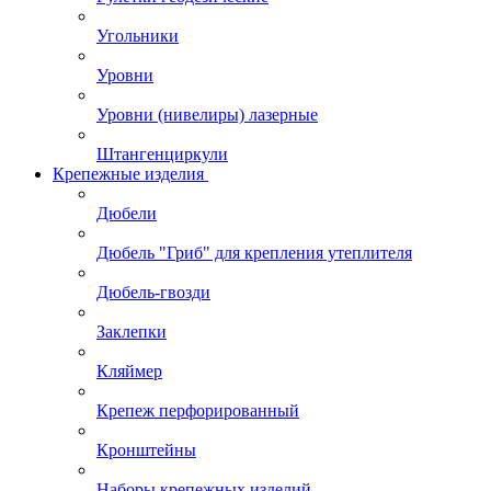
Угольники
Уровни
Уровни (нивелиры) лазерные
Штангенциркули
Крепежные изделия
Дюбели
Дюбель "Гриб" для крепления утеплителя
Дюбель-гвозди
Заклепки
Кляймер
Крепеж перфорированный
Кронштейны
Наборы крепежных изделий