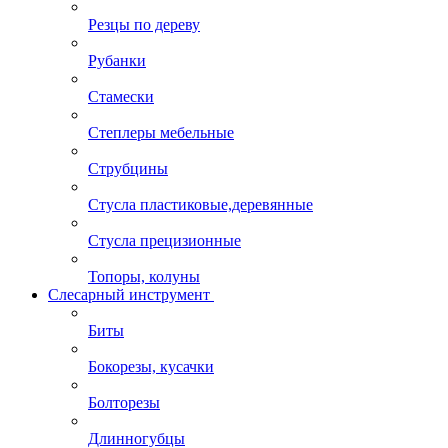
Резцы по дереву
Рубанки
Стамески
Степлеры мебельные
Струбцины
Стусла пластиковые,деревянные
Стусла прецизионные
Топоры, колуны
Слесарный инструмент
Биты
Бокорезы, кусачки
Болторезы
Длинногубцы