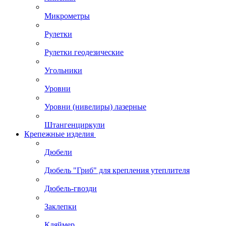
Микрометры
Рулетки
Рулетки геодезические
Угольники
Уровни
Уровни (нивелиры) лазерные
Штангенциркули
Крепежные изделия
Дюбели
Дюбель "Гриб" для крепления утеплителя
Дюбель-гвозди
Заклепки
Кляймер