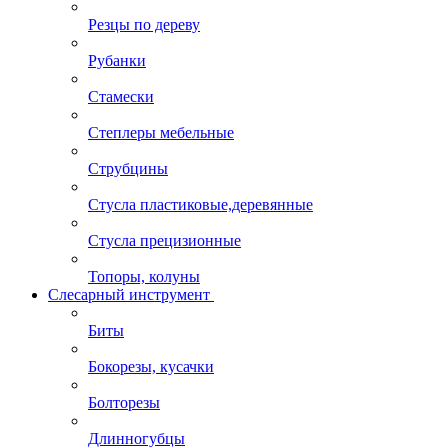
Резцы по дереву
Рубанки
Стамески
Степлеры мебельные
Струбцины
Стусла пластиковые,деревянные
Стусла прецизионные
Топоры, колуны
Слесарный инструмент
Биты
Бокорезы, кусачки
Болторезы
Длинногубцы