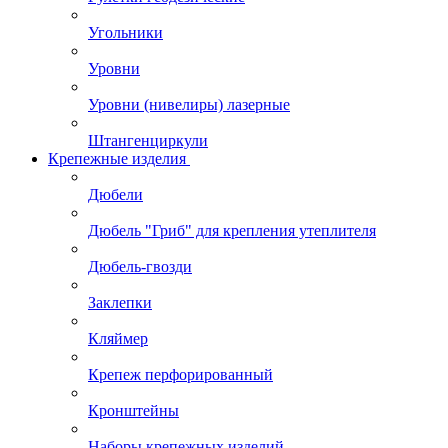
Угольники
Уровни
Уровни (нивелиры) лазерные
Штангенциркули
Крепежные изделия
Дюбели
Дюбель "Гриб" для крепления утеплителя
Дюбель-гвозди
Заклепки
Кляймер
Крепеж перфорированный
Кронштейны
Наборы крепежных изделий