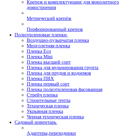
Крепеж и комплектующие для монолитного
домостроения
Метрический крепёж
Перфорированный крепеж
Полиэтиленовые пленки
Воздушно-пузырчатая пленка
Многолетняя пленка
Пленка Eco
Пленка Mini
Пленка высший сорт
Пленка для мульчирования грунта
Пленка для прудов и водоемов
Пленка ПВХ
Пленка первый сорт
Пленка полиэтиленовая фасованная
Стрейч пленка
Строительные тенты
Техническая пленка
Укрывная пленка
Черная техническая пленка
Садовый инвентарь
Адаптеры,переходники