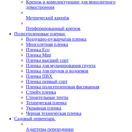
Крепеж и комплектующие для монолитного
домостроения
Метрический крепёж
Перфорированный крепеж
Полиэтиленовые пленки
Воздушно-пузырчатая пленка
Многолетняя пленка
Пленка Eco
Пленка Mini
Пленка высший сорт
Пленка для мульчирования грунта
Пленка для прудов и водоемов
Пленка ПВХ
Пленка первый сорт
Пленка полиэтиленовая фасованная
Стрейч пленка
Строительные тенты
Техническая пленка
Укрывная пленка
Черная техническая пленка
Садовый инвентарь
Адаптеры,переходники