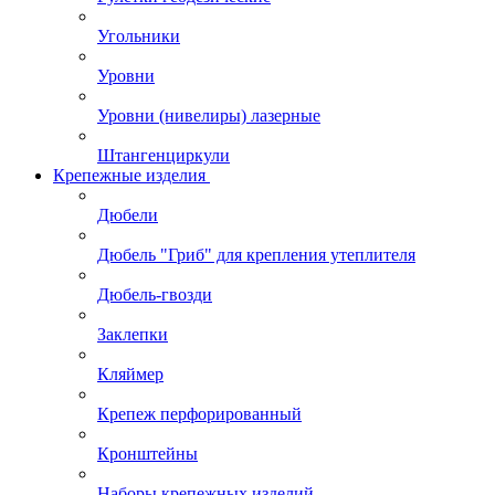
Угольники
Уровни
Уровни (нивелиры) лазерные
Штангенциркули
Крепежные изделия
Дюбели
Дюбель "Гриб" для крепления утеплителя
Дюбель-гвозди
Заклепки
Кляймер
Крепеж перфорированный
Кронштейны
Наборы крепежных изделий