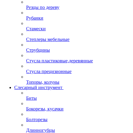
Резцы по дереву
Рубанки
Стамески
Степлеры мебельные
Струбцины
Стусла пластиковые,деревянные
Стусла прецизионные
Топоры, колуны
Слесарный инструмент
Биты
Бокорезы, кусачки
Болторезы
Длинногубцы